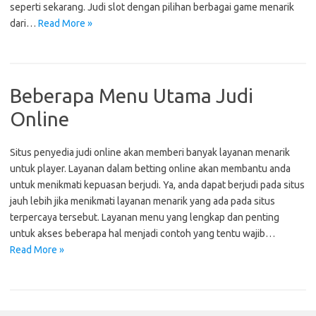
seperti sekarang. Judi slot dengan pilihan berbagai game menarik
dari…
Read More »
Beberapa Menu Utama Judi
Online
Situs penyedia judi online akan memberi banyak layanan menarik
untuk player. Layanan dalam betting online akan membantu anda
untuk menikmati kepuasan berjudi. Ya, anda dapat berjudi pada situs
jauh lebih jika menikmati layanan menarik yang ada pada situs
terpercaya tersebut. Layanan menu yang lengkap dan penting
untuk akses beberapa hal menjadi contoh yang tentu wajib…
Read More »