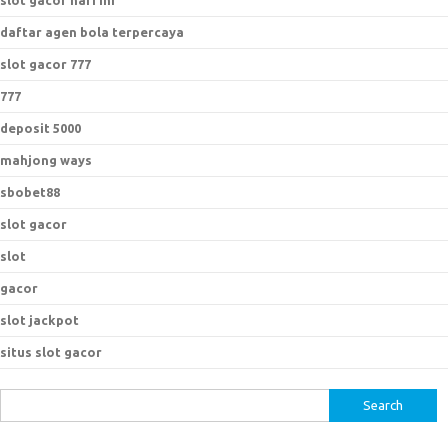
slot gacor hari ini
daftar agen bola terpercaya
slot gacor 777
777
deposit 5000
mahjong ways
sbobet88
slot gacor
slot
gacor
slot jackpot
situs slot gacor
S
e