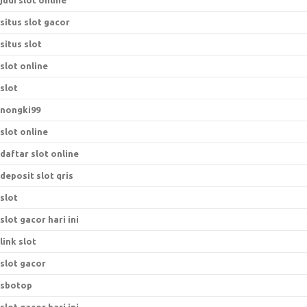
judi slot online
situs slot gacor
situs slot
slot online
slot
nongki99
slot online
daftar slot online
deposit slot qris
slot
slot gacor hari ini
link slot
slot gacor
sbotop