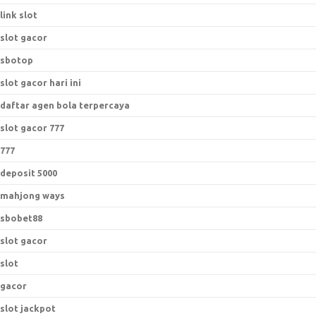
link slot
slot gacor
sbotop
slot gacor hari ini
daftar agen bola terpercaya
slot gacor 777
777
deposit 5000
mahjong ways
sbobet88
slot gacor
slot
gacor
slot jackpot