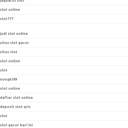
jaguar33 slot
slot online
slot777
judi slot online
situs slot gacor
situs slot
slot online
slot
nongki99
slot online
daftar slot online
deposit slot qris
slot
slot gacor hari ini