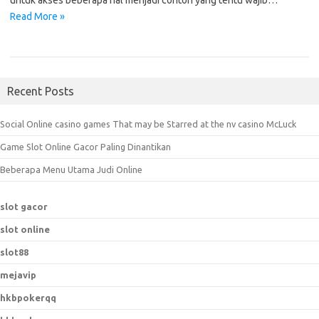
untuk akses beberapa hal menjadi contoh yang tentu wajib…
Read More »
Recent Posts
Social Online casino games That may be Starred at the nv casino McLuck
Game Slot Online Gacor Paling Dinantikan
Beberapa Menu Utama Judi Online
slot gacor
slot online
slot88
mejavip
hkbpokerqq