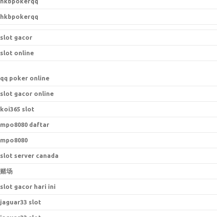
hkbpokerqq
hkbpokerqq
slot gacor
slot online
qq poker online
slot gacor online
koi365 slot
mpo8080 daftar
mpo8080
slot server canada
赌场
slot gacor hari ini
jaguar33 slot