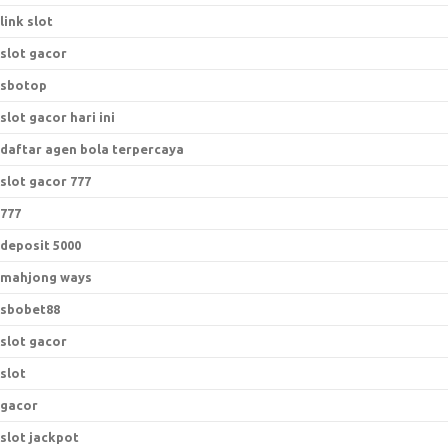
link slot
slot gacor
sbotop
slot gacor hari ini
daftar agen bola terpercaya
slot gacor 777
777
deposit 5000
mahjong ways
sbobet88
slot gacor
slot
gacor
slot jackpot