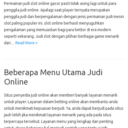
Permainan judi slot online gacor pasti tidak asing lagi untuk para
penggila judi online. Apalagi saat player ternyata merupakan
penggila judi dan berpengalaman dengan jenis permainan judi mesin
slot paling populer ini. slot online berhasil menyuguhkan
pengalaman yang memuaskan bagi para bettor di era modern
seperti sekarang. Judi slot dengan pilihan berbagai game menarik
dari…
Read More »
Beberapa Menu Utama Judi
Online
Situs penyedia judi online akan memberi banyak layanan menarik
untuk player. Layanan dalam betting online akan membantu anda
untuk menikmati kepuasan berjudi. Ya, anda dapat berjudi pada situs
jauh lebih jika menikmati layanan menarik yang ada pada situs
terpercaya tersebut. Layanan menu yang lengkap dan penting