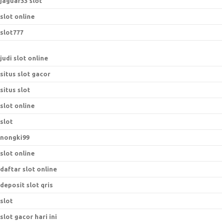
jaguar33 slot
slot online
slot777
judi slot online
situs slot gacor
situs slot
slot online
slot
nongki99
slot online
daftar slot online
deposit slot qris
slot
slot gacor hari ini