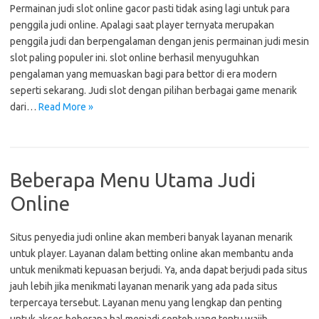
Permainan judi slot online gacor pasti tidak asing lagi untuk para
penggila judi online. Apalagi saat player ternyata merupakan
penggila judi dan berpengalaman dengan jenis permainan judi mesin
slot paling populer ini. slot online berhasil menyuguhkan
pengalaman yang memuaskan bagi para bettor di era modern
seperti sekarang. Judi slot dengan pilihan berbagai game menarik
dari…
Read More »
Beberapa Menu Utama Judi
Online
Situs penyedia judi online akan memberi banyak layanan menarik
untuk player. Layanan dalam betting online akan membantu anda
untuk menikmati kepuasan berjudi. Ya, anda dapat berjudi pada situs
jauh lebih jika menikmati layanan menarik yang ada pada situs
terpercaya tersebut. Layanan menu yang lengkap dan penting