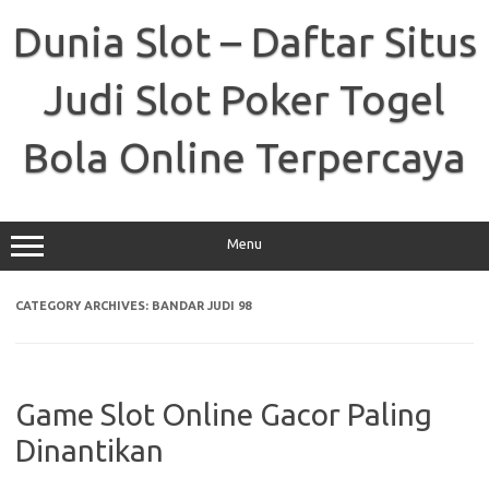
Skip
to
Dunia Slot – Daftar Situs
content
Judi Slot Poker Togel
Bola Online Terpercaya
Menu
CATEGORY ARCHIVES:
BANDAR JUDI 98
Game Slot Online Gacor Paling
Dinantikan