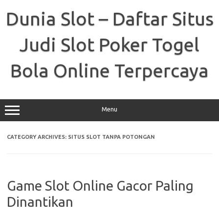
Skip
to
Dunia Slot – Daftar Situs
content
Judi Slot Poker Togel
Bola Online Terpercaya
Menu
CATEGORY ARCHIVES:
SITUS SLOT TANPA POTONGAN
Game Slot Online Gacor Paling
Dinantikan