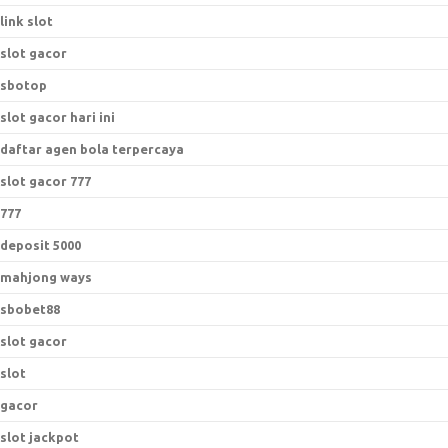
link slot
slot gacor
sbotop
slot gacor hari ini
daftar agen bola terpercaya
slot gacor 777
777
deposit 5000
mahjong ways
sbobet88
slot gacor
slot
gacor
slot jackpot