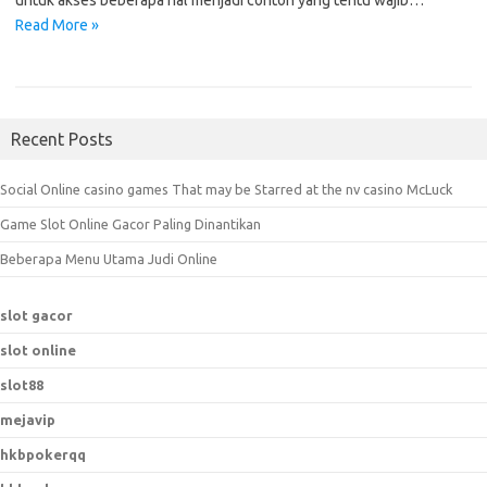
untuk akses beberapa hal menjadi contoh yang tentu wajib…
Read More »
Recent Posts
Social Online casino games That may be Starred at the nv casino McLuck
Game Slot Online Gacor Paling Dinantikan
Beberapa Menu Utama Judi Online
slot gacor
slot online
slot88
mejavip
hkbpokerqq