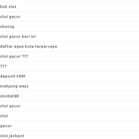
link slot
slot gacor
sbotop
slot gacor hari ini
daftar agen bola terpercaya
slot gacor 777
777
deposit 5000
mahjong ways
sbobet88
slot gacor
slot
gacor
slot jackpot