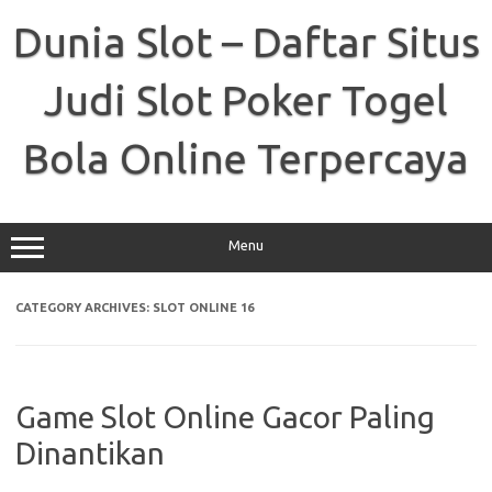
Skip
to
Dunia Slot – Daftar Situs
content
Judi Slot Poker Togel
Bola Online Terpercaya
Menu
CATEGORY ARCHIVES:
SLOT ONLINE 16
Game Slot Online Gacor Paling
Dinantikan