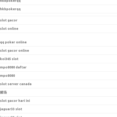
hkbpokerqq
hkbpokerqq
slot gacor
slot online
qq poker online
slot gacor online
koi365 slot
mpo8080 daftar
mpo8080
slot server canada
赌场
slot gacor hari ini
jaguar33 slot