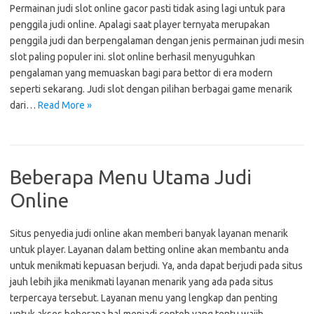
Permainan judi slot online gacor pasti tidak asing lagi untuk para
penggila judi online. Apalagi saat player ternyata merupakan
penggila judi dan berpengalaman dengan jenis permainan judi mesin
slot paling populer ini. slot online berhasil menyuguhkan
pengalaman yang memuaskan bagi para bettor di era modern
seperti sekarang. Judi slot dengan pilihan berbagai game menarik
dari…
Read More »
Beberapa Menu Utama Judi
Online
Situs penyedia judi online akan memberi banyak layanan menarik
untuk player. Layanan dalam betting online akan membantu anda
untuk menikmati kepuasan berjudi. Ya, anda dapat berjudi pada situs
jauh lebih jika menikmati layanan menarik yang ada pada situs
terpercaya tersebut. Layanan menu yang lengkap dan penting