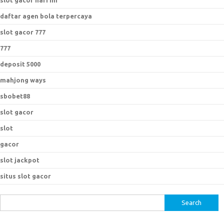
slot gacor hari ini
daftar agen bola terpercaya
slot gacor 777
777
deposit 5000
mahjong ways
sbobet88
slot gacor
slot
gacor
slot jackpot
situs slot gacor
S
e