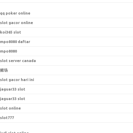
qq poker online
slot gacor online
koi365 slot
mpo8080 daftar
mpo8080
slot server canada
赌场
slot gacor hari ini
jaguar33 slot
jaguar33 slot
slot online
slot777