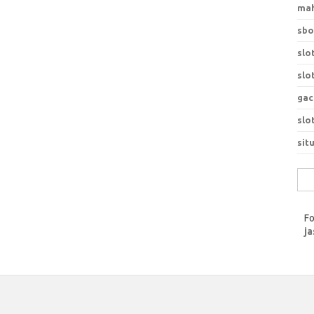
mah
sbo
slo
slo
gac
slo
sit
Sea
for:
Fo
ja