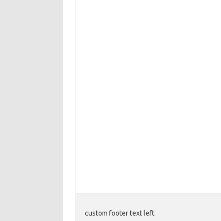
custom footer text left