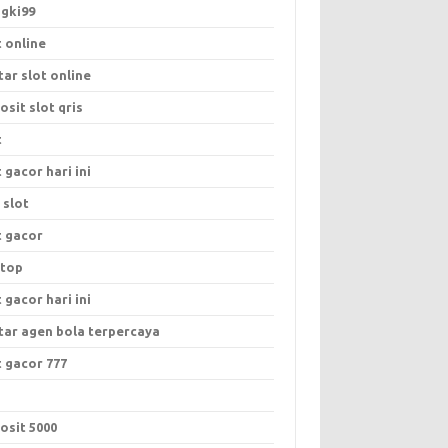
gki99
t online
tar slot online
osit slot qris
t
t gacor hari ini
 slot
t gacor
top
t gacor hari ini
tar agen bola terpercaya
t gacor 777
osit 5000