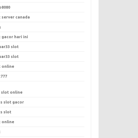
o8080
t server canada
场
t gacor hari ini
uar33 slot
uar33 slot
t online
t777
i slot online
us slot gacor
us slot
t online
t