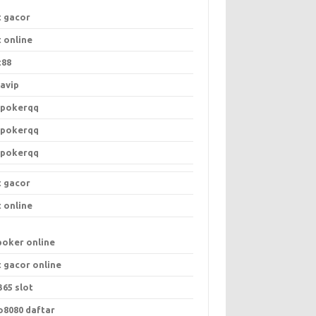
t gacor
t online
t88
avip
bpokerqq
bpokerqq
bpokerqq
t gacor
t online
poker online
t gacor online
365 slot
8080 daftar