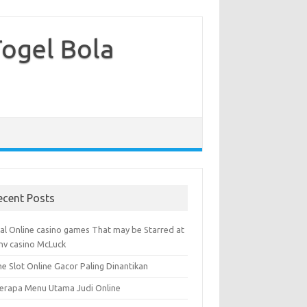
Togel Bola
ecent Posts
ial Online casino games That may be Starred at
 nv casino McLuck
e Slot Online Gacor Paling Dinantikan
erapa Menu Utama Judi Online