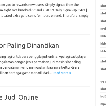
ystem you to rewards new users. Simply signup from the
slo
 eight five hundred GC and 2.50 Sc! Daily Signal-Up Extra |
slo
located extra gold coins for hours on end. Therefore, simply
slo
mej
hk
or Paling Dinantikan
hk
hk
sing lagi untuk para penggila judi online. Apalagi saat player
slo
ngalaman dengan jenis permainan judi mesin slot paling
kan pengalaman yang memuaskan bagi para bettor di era
slo
pilihan berbagai game menarik dari…
Read More »
qq 
slo
 Judi Online
koi
mpo