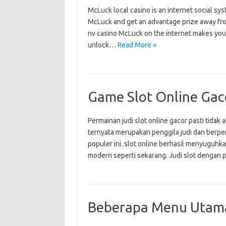
McLuck local casino is an internet social s
McLuck and get an advantage prize away from
nv casino McLuck on the internet makes you 
unlock…
Read More »
Game Slot Online Gac
Permainan judi slot online gacor pasti tidak a
ternyata merupakan penggila judi dan berpe
populer ini. slot online berhasil menyuguh
modern seperti sekarang. Judi slot dengan 
Beberapa Menu Utama