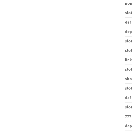
non
slo
daf
dep
slo
slo
link
slo
sbo
slo
daf
slo
777
dep