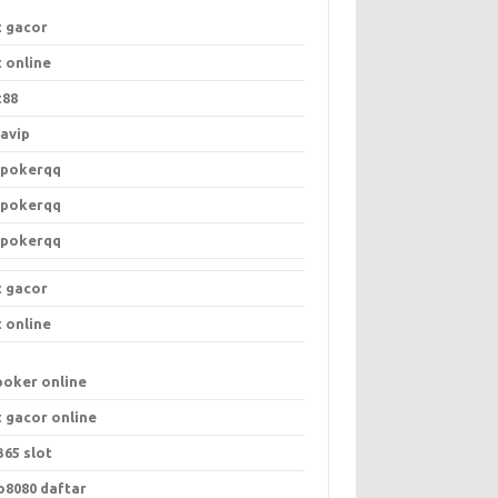
t gacor
t online
t88
avip
bpokerqq
bpokerqq
bpokerqq
t gacor
t online
poker online
t gacor online
365 slot
8080 daftar