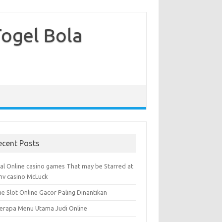
Togel Bola
ecent Posts
ial Online casino games That may be Starred at
 nv casino McLuck
e Slot Online Gacor Paling Dinantikan
erapa Menu Utama Judi Online