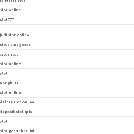
jaguar33 slot
slot online
slot777
judi slot online
situs slot gacor
situs slot
slot online
slot
nongki99
slot online
daftar slot online
deposit slot qris
slot
slot gacor hari ini