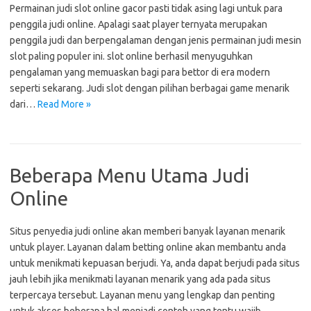
Permainan judi slot online gacor pasti tidak asing lagi untuk para
penggila judi online. Apalagi saat player ternyata merupakan
penggila judi dan berpengalaman dengan jenis permainan judi mesin
slot paling populer ini. slot online berhasil menyuguhkan
pengalaman yang memuaskan bagi para bettor di era modern
seperti sekarang. Judi slot dengan pilihan berbagai game menarik
dari…
Read More »
Beberapa Menu Utama Judi
Online
Situs penyedia judi online akan memberi banyak layanan menarik
untuk player. Layanan dalam betting online akan membantu anda
untuk menikmati kepuasan berjudi. Ya, anda dapat berjudi pada situs
jauh lebih jika menikmati layanan menarik yang ada pada situs
terpercaya tersebut. Layanan menu yang lengkap dan penting