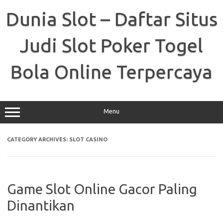
Skip
to
Dunia Slot – Daftar Situs
content
Judi Slot Poker Togel
Bola Online Terpercaya
Menu
CATEGORY ARCHIVES:
SLOT CASINO
Game Slot Online Gacor Paling
Dinantikan