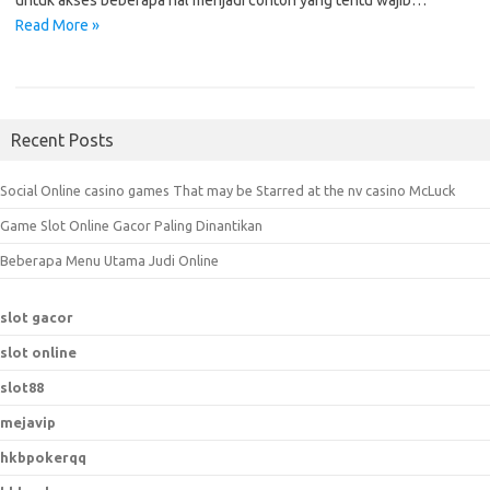
untuk akses beberapa hal menjadi contoh yang tentu wajib…
Read More »
Recent Posts
Social Online casino games That may be Starred at the nv casino McLuck
Game Slot Online Gacor Paling Dinantikan
Beberapa Menu Utama Judi Online
slot gacor
slot online
slot88
mejavip
hkbpokerqq