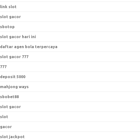
link slot
slot gacor
sbotop
slot gacor hari ini
daftar agen bola terpercaya
slot gacor 777
777
deposit 5000
mahjong ways
sbobet88
slot gacor
slot
gacor
slot jackpot