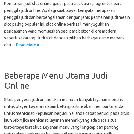
Permainan judi slot online gacor pasti tidak asing lagi untuk para
penggila judi online. Apalagi saat player ternyata merupakan
penggila judi dan berpengalaman dengan jenis permainan judi mesin
slot paling populer ini. slot online berhasil menyuguhkan
pengalaman yang memuaskan bagi para bettor di era modern
seperti sekarang. Judi slot dengan pilihan berbagai game menarik
dari…
Read More »
Beberapa Menu Utama Judi
Online
Situs penyedia judi online akan memberi banyak layanan menarik
untuk player. Layanan dalam betting online akan membantu anda
untuk menikmati kepuasan berjudi. Ya, anda dapat berjudi pada situs
jauh lebih jika menikmati layanan menarik yang ada pada situs
terpercaya tersebut. Layanan menu yang lengkap dan penting