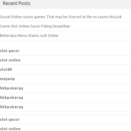
Recent Posts
Social Online casino games That may be Starred at the nv casino McLuck
Game Slot Online Gacor Paling Dinantikan
Beberapa Menu Utama Judi Online
slot gacor
slot online
slot88
mejavip
hkbpokerqq
hkbpokerqq
hkbpokerqq
slot gacor
slot online