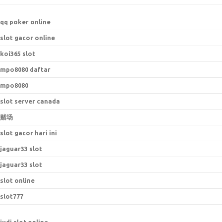
qq poker online
slot gacor online
koi365 slot
mpo8080 daftar
mpo8080
slot server canada
赌场
slot gacor hari ini
jaguar33 slot
jaguar33 slot
slot online
slot777