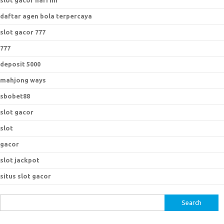
slot gacor hari ini
daftar agen bola terpercaya
slot gacor 777
777
deposit 5000
mahjong ways
sbobet88
slot gacor
slot
gacor
slot jackpot
situs slot gacor
S
e