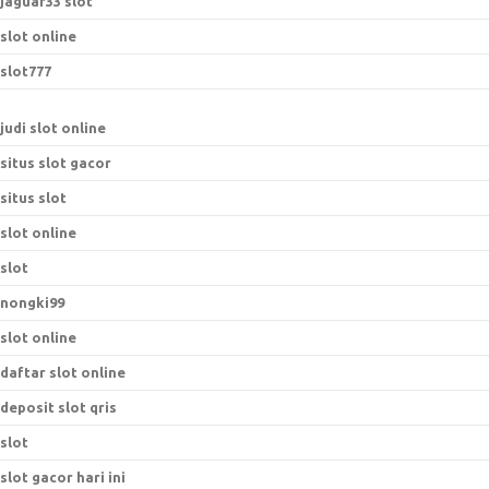
jaguar33 slot
slot online
slot777
judi slot online
situs slot gacor
situs slot
slot online
slot
nongki99
slot online
daftar slot online
deposit slot qris
slot
slot gacor hari ini