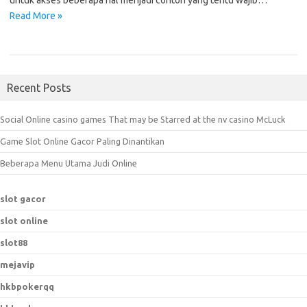
untuk akses beberapa hal menjadi contoh yang tentu wajib…
Read More »
Recent Posts
Social Online casino games That may be Starred at the nv casino McLuck
Game Slot Online Gacor Paling Dinantikan
Beberapa Menu Utama Judi Online
slot gacor
slot online
slot88
mejavip
hkbpokerqq