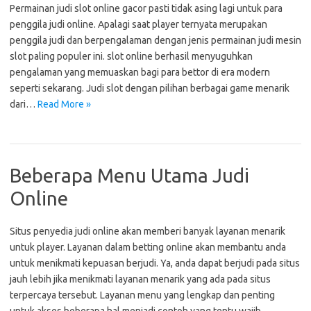
Permainan judi slot online gacor pasti tidak asing lagi untuk para
penggila judi online. Apalagi saat player ternyata merupakan
penggila judi dan berpengalaman dengan jenis permainan judi mesin
slot paling populer ini. slot online berhasil menyuguhkan
pengalaman yang memuaskan bagi para bettor di era modern
seperti sekarang. Judi slot dengan pilihan berbagai game menarik
dari…
Read More »
Beberapa Menu Utama Judi
Online
Situs penyedia judi online akan memberi banyak layanan menarik
untuk player. Layanan dalam betting online akan membantu anda
untuk menikmati kepuasan berjudi. Ya, anda dapat berjudi pada situs
jauh lebih jika menikmati layanan menarik yang ada pada situs
terpercaya tersebut. Layanan menu yang lengkap dan penting