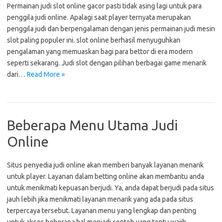
Permainan judi slot online gacor pasti tidak asing lagi untuk para
penggila judi online. Apalagi saat player ternyata merupakan
penggila judi dan berpengalaman dengan jenis permainan judi mesin
slot paling populer ini. slot online berhasil menyuguhkan
pengalaman yang memuaskan bagi para bettor di era modern
seperti sekarang. Judi slot dengan pilihan berbagai game menarik
dari…
Read More »
Beberapa Menu Utama Judi
Online
Situs penyedia judi online akan memberi banyak layanan menarik
untuk player. Layanan dalam betting online akan membantu anda
untuk menikmati kepuasan berjudi. Ya, anda dapat berjudi pada situs
jauh lebih jika menikmati layanan menarik yang ada pada situs
terpercaya tersebut. Layanan menu yang lengkap dan penting