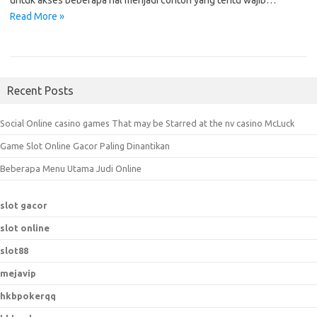
untuk akses beberapa hal menjadi contoh yang tentu wajib…
Read More »
Recent Posts
Social Online casino games That may be Starred at the nv casino McLuck
Game Slot Online Gacor Paling Dinantikan
Beberapa Menu Utama Judi Online
slot gacor
slot online
slot88
mejavip
hkbpokerqq