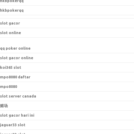
hkbpokerqq
hkbpokerqq
slot gacor
slot online
qq poker online
slot gacor online
koi365 slot
mpo8080 daftar
mpo8080
slot server canada
赌场
slot gacor hari ini
jaguar33 slot