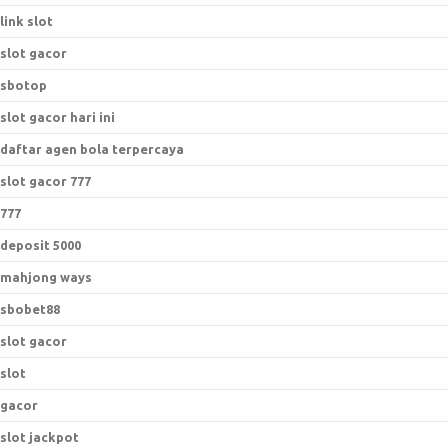
link slot
slot gacor
sbotop
slot gacor hari ini
daftar agen bola terpercaya
slot gacor 777
777
deposit 5000
mahjong ways
sbobet88
slot gacor
slot
gacor
slot jackpot