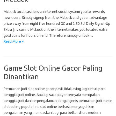
McLuck local casino is an internet social system you to rewards
new users. Simply signup from the McLuck and get an advantage
prize away from eight five hundred GC and 2.50 Sc! Daily Signal-Up
Extra | nv casino McLuck on the internet makes you located extra
gold coins for hours on end. Therefore, simply unlock…
Read More »
Game Slot Online Gacor Paling
Dinantikan
Permainan judi slot online gacor pasti tidak asing lagi untuk para
penggila judi online. Apalagi saat player ternyata merupakan
penggila judi dan berpengalaman dengan jenis permainan judi mesin
slot paling populer ini. slot online berhasil menyuguhkan
pengalaman yang memuaskan bagi para bettor di era modern