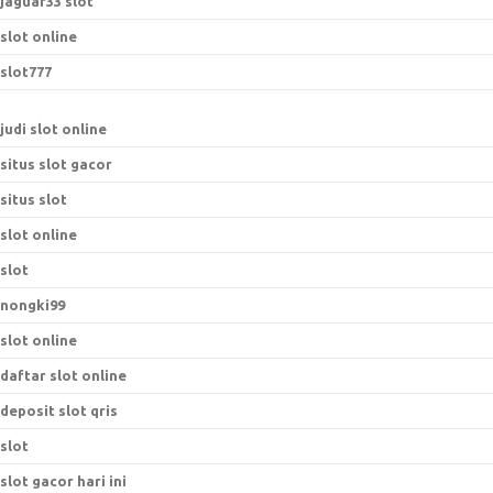
jaguar33 slot
slot online
slot777
judi slot online
situs slot gacor
situs slot
slot online
slot
nongki99
slot online
daftar slot online
deposit slot qris
slot
slot gacor hari ini