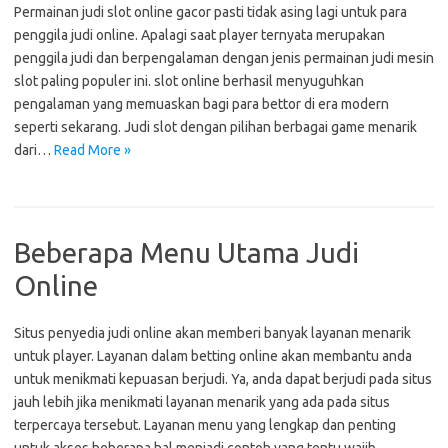
Permainan judi slot online gacor pasti tidak asing lagi untuk para
penggila judi online. Apalagi saat player ternyata merupakan
penggila judi dan berpengalaman dengan jenis permainan judi mesin
slot paling populer ini. slot online berhasil menyuguhkan
pengalaman yang memuaskan bagi para bettor di era modern
seperti sekarang. Judi slot dengan pilihan berbagai game menarik
dari…
Read More »
Beberapa Menu Utama Judi
Online
Situs penyedia judi online akan memberi banyak layanan menarik
untuk player. Layanan dalam betting online akan membantu anda
untuk menikmati kepuasan berjudi. Ya, anda dapat berjudi pada situs
jauh lebih jika menikmati layanan menarik yang ada pada situs
terpercaya tersebut. Layanan menu yang lengkap dan penting