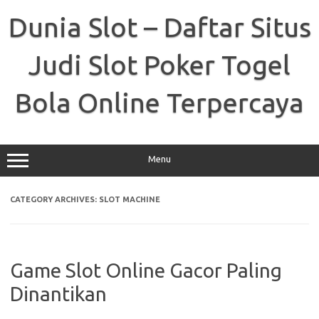
Skip
to
Dunia Slot – Daftar Situs
content
Judi Slot Poker Togel
Bola Online Terpercaya
Menu
CATEGORY ARCHIVES:
SLOT MACHINE
Game Slot Online Gacor Paling
Dinantikan