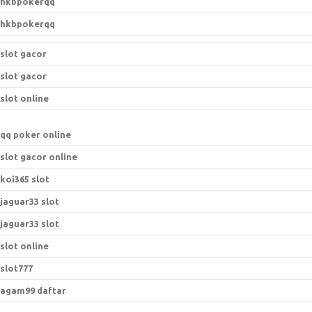
hkbpokerqq
hkbpokerqq
slot gacor
slot gacor
slot online
qq poker online
slot gacor online
koi365 slot
jaguar33 slot
jaguar33 slot
slot online
slot777
agam99 daftar