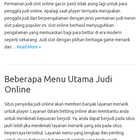
Permainan judi slot online gacor pasti tidak asing lagi untuk para
penggila judi online. Apalagi saat player ternyata merupakan
penggila judi dan berpengalaman dengan jenis permainan judi mesin
slot paling populer ini. slot online berhasil menyuguhkan
pengalaman yang memuaskan bagi para bettor di era modern
seperti sekarang. Judi slot dengan pilihan berbagai game menarik
dari…
Read More »
Beberapa Menu Utama Judi
Online
Situs penyedia judi online akan memberi banyak layanan menarik
untuk player. Layanan dalam betting online akan membantu anda
untuk menikmati kepuasan berjudi. Ya, anda dapat berjudi pada situs
jauh lebih jika menikmati layanan menarik yang ada pada situs
terpercaya tersebut. Layanan menu yang lengkap dan penting