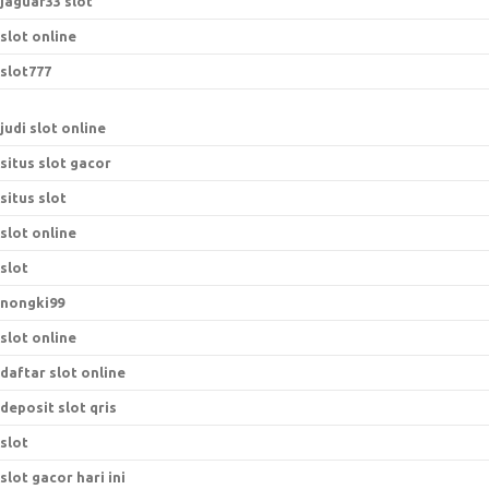
jaguar33 slot
slot online
slot777
judi slot online
situs slot gacor
situs slot
slot online
slot
nongki99
slot online
daftar slot online
deposit slot qris
slot
slot gacor hari ini