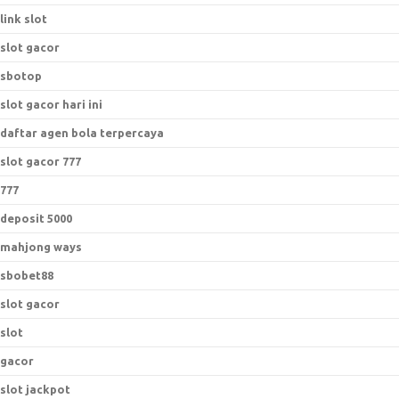
link slot
slot gacor
sbotop
slot gacor hari ini
daftar agen bola terpercaya
slot gacor 777
777
deposit 5000
mahjong ways
sbobet88
slot gacor
slot
gacor
slot jackpot