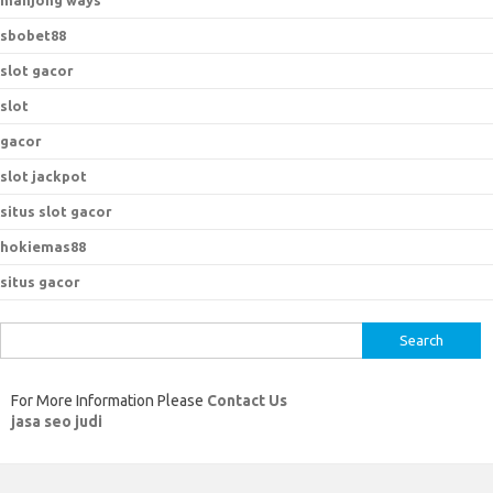
mahjong ways
sbobet88
slot gacor
slot
gacor
slot jackpot
situs slot gacor
hokiemas88
situs gacor
S
e
a
For More Information Please
Contact Us
r
jasa seo judi
c
h