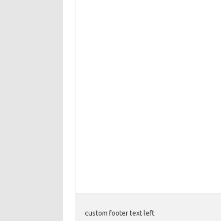
custom footer text left