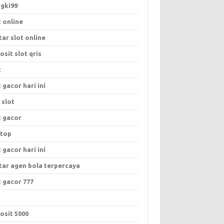
gki99
t online
tar slot online
osit slot qris
t
t gacor hari ini
 slot
t gacor
top
t gacor hari ini
tar agen bola terpercaya
t gacor 777
osit 5000