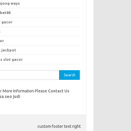
jong ways
bet88
t gacor
t
or
t jackpot
us slot gacor
rch
r More Information Please
Contact Us
sa seo judi
custom footer text right