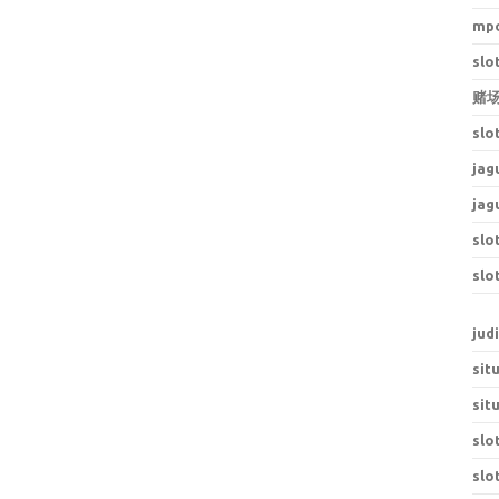
mp
slo
赌
slo
jag
jag
slo
slo
jud
sit
sit
slo
slo