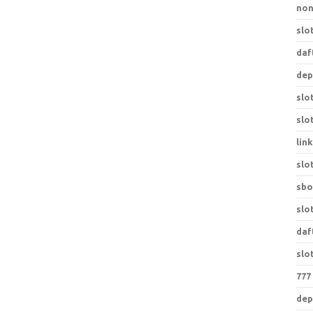
non
slo
daf
dep
slo
slo
link
slo
sbo
slo
daf
slo
777
dep