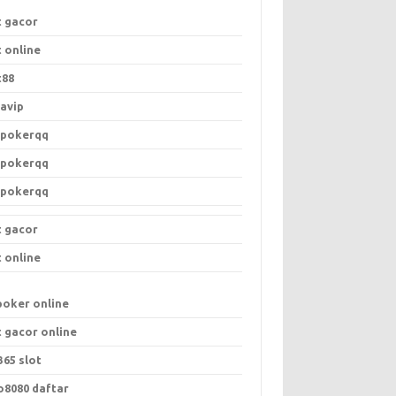
t gacor
t online
t88
avip
bpokerqq
bpokerqq
bpokerqq
t gacor
t online
poker online
t gacor online
365 slot
8080 daftar