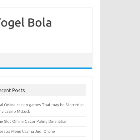
Togel Bola
ecent Posts
ial Online casino games That may be Starred at
 nv casino McLuck
e Slot Online Gacor Paling Dinantikan
erapa Menu Utama Judi Online