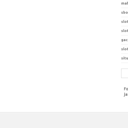
mah
sbo
slo
slo
gac
slo
sit
Sea
for:
Fo
ja