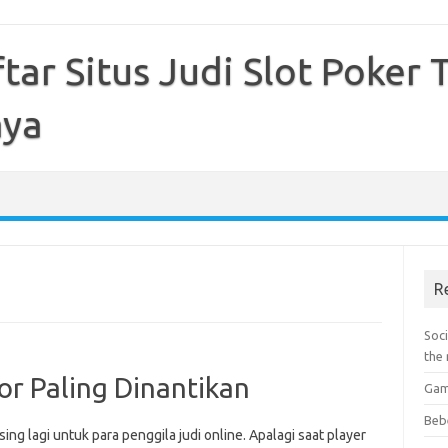
tar Situs Judi Slot Poker 
aya
R
Soc
the
or Paling Dinantikan
Gam
Beb
sing lagi untuk para penggila judi online. Apalagi saat player