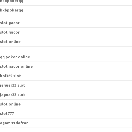
hkbpokerqq
hkbpokerqq
slot gacor
slot gacor
slot online
qq poker online
slot gacor online
koi365 slot
jaguar33 slot
jaguar33 slot
slot online
slot777
agam99 daftar