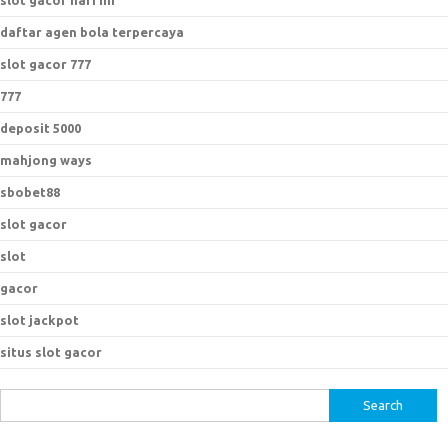
slot gacor hari ini
daftar agen bola terpercaya
slot gacor 777
777
deposit 5000
mahjong ways
sbobet88
slot gacor
slot
gacor
slot jackpot
situs slot gacor
S
e