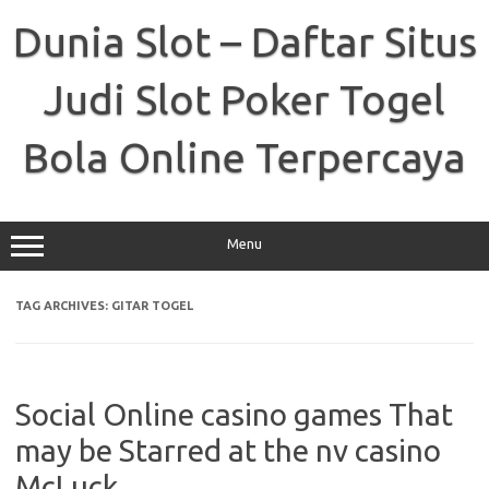
Skip
to
Dunia Slot – Daftar Situs
content
Judi Slot Poker Togel
Bola Online Terpercaya
Menu
TAG ARCHIVES:
GITAR TOGEL
Social Online casino games That
may be Starred at the nv casino
McLuck