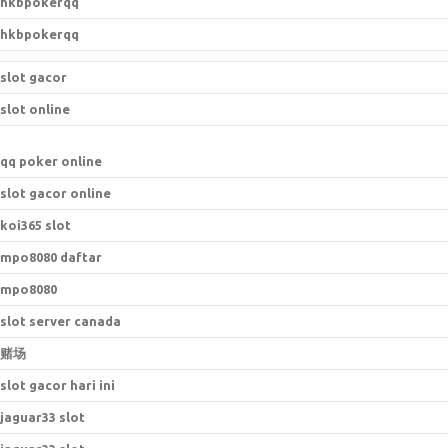
hkbpokerqq
hkbpokerqq
slot gacor
slot online
qq poker online
slot gacor online
koi365 slot
mpo8080 daftar
mpo8080
slot server canada
赌场
slot gacor hari ini
jaguar33 slot