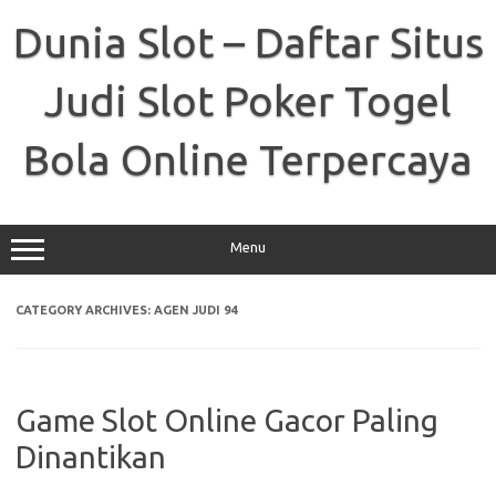
Skip
to
Dunia Slot – Daftar Situs
content
Judi Slot Poker Togel
Bola Online Terpercaya
Menu
CATEGORY ARCHIVES:
AGEN JUDI 94
Game Slot Online Gacor Paling
Dinantikan