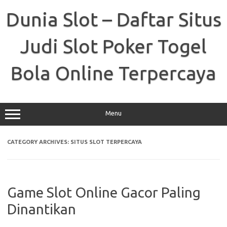
Skip
to
Dunia Slot – Daftar Situs
content
Judi Slot Poker Togel
Bola Online Terpercaya
Menu
CATEGORY ARCHIVES:
SITUS SLOT TERPERCAYA
Game Slot Online Gacor Paling
Dinantikan