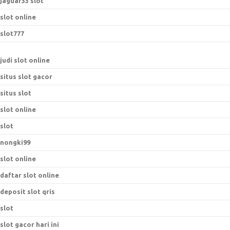
jaguar33 slot
slot online
slot777
judi slot online
situs slot gacor
situs slot
slot online
slot
nongki99
slot online
daftar slot online
deposit slot qris
slot
slot gacor hari ini