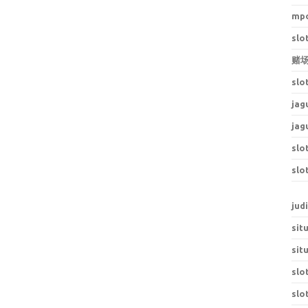
mp
slo
赌
slo
jag
jag
slo
slo
jud
sit
sit
slo
slo