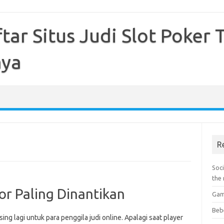
tar Situs Judi Slot Poker 
aya
R
Soc
the
or Paling Dinantikan
Gam
Beb
sing lagi untuk para penggila judi online. Apalagi saat player