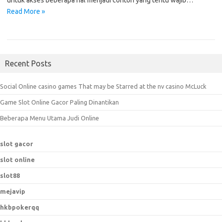
untuk akses beberapa hal menjadi contoh yang tentu wajib…
Read More »
Recent Posts
Social Online casino games That may be Starred at the nv casino McLuck
Game Slot Online Gacor Paling Dinantikan
Beberapa Menu Utama Judi Online
slot gacor
slot online
slot88
mejavip
hkbpokerqq