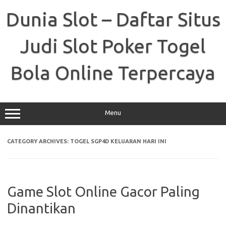
Skip
to
Dunia Slot – Daftar Situs
content
Judi Slot Poker Togel
Bola Online Terpercaya
Menu
CATEGORY ARCHIVES:
TOGEL SGP4D KELUARAN HARI INI
Game Slot Online Gacor Paling
Dinantikan