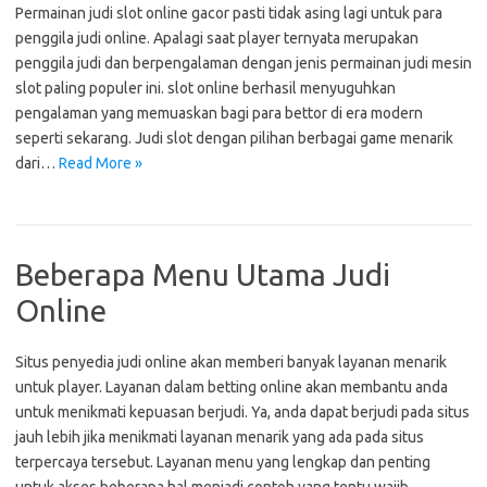
Permainan judi slot online gacor pasti tidak asing lagi untuk para
penggila judi online. Apalagi saat player ternyata merupakan
penggila judi dan berpengalaman dengan jenis permainan judi mesin
slot paling populer ini. slot online berhasil menyuguhkan
pengalaman yang memuaskan bagi para bettor di era modern
seperti sekarang. Judi slot dengan pilihan berbagai game menarik
dari…
Read More »
Beberapa Menu Utama Judi
Online
Situs penyedia judi online akan memberi banyak layanan menarik
untuk player. Layanan dalam betting online akan membantu anda
untuk menikmati kepuasan berjudi. Ya, anda dapat berjudi pada situs
jauh lebih jika menikmati layanan menarik yang ada pada situs
terpercaya tersebut. Layanan menu yang lengkap dan penting