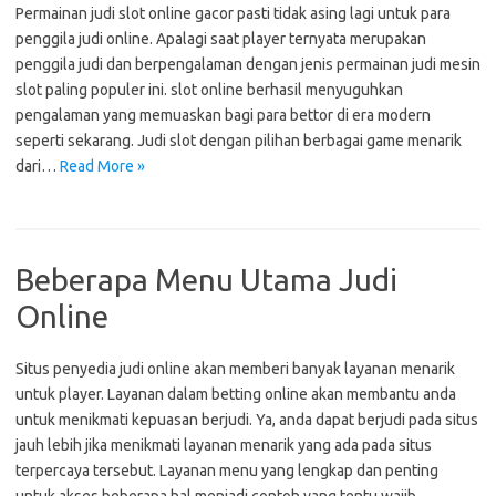
Permainan judi slot online gacor pasti tidak asing lagi untuk para
penggila judi online. Apalagi saat player ternyata merupakan
penggila judi dan berpengalaman dengan jenis permainan judi mesin
slot paling populer ini. slot online berhasil menyuguhkan
pengalaman yang memuaskan bagi para bettor di era modern
seperti sekarang. Judi slot dengan pilihan berbagai game menarik
dari…
Read More »
Beberapa Menu Utama Judi
Online
Situs penyedia judi online akan memberi banyak layanan menarik
untuk player. Layanan dalam betting online akan membantu anda
untuk menikmati kepuasan berjudi. Ya, anda dapat berjudi pada situs
jauh lebih jika menikmati layanan menarik yang ada pada situs
terpercaya tersebut. Layanan menu yang lengkap dan penting