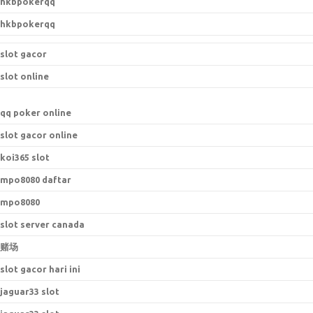
hkbpokerqq
hkbpokerqq
slot gacor
slot online
qq poker online
slot gacor online
koi365 slot
mpo8080 daftar
mpo8080
slot server canada
赌场
slot gacor hari ini
jaguar33 slot