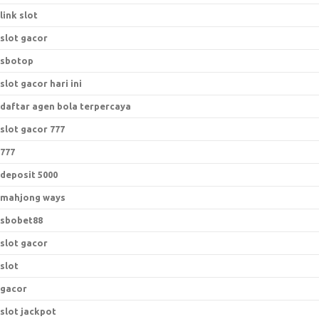
link slot
slot gacor
sbotop
slot gacor hari ini
daftar agen bola terpercaya
slot gacor 777
777
deposit 5000
mahjong ways
sbobet88
slot gacor
slot
gacor
slot jackpot