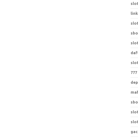
slo
link
slo
sbo
slo
daf
slo
777
dep
mah
sbo
slo
slo
gac