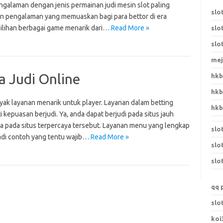
ngalaman dengan jenis permainan judi mesin slot paling
slo
kan pengalaman yang memuaskan bagi para bettor di era
pilihan berbagai game menarik dari…
Read More »
slo
slo
mej
 Judi Online
hk
hk
yak layanan menarik untuk player. Layanan dalam betting
hk
epuasan berjudi. Ya, anda dapat berjudi pada situs jauh
da pada situs terpercaya tersebut. Layanan menu yang lengkap
slo
adi contoh yang tentu wajib…
Read More »
slo
slo
qq 
slo
koi