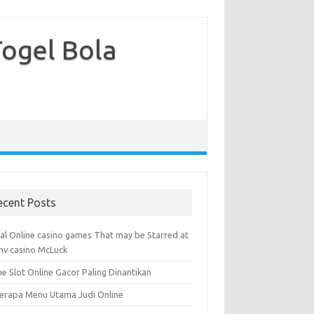
Togel Bola
ecent Posts
ial Online casino games That may be Starred at
 nv casino McLuck
e Slot Online Gacor Paling Dinantikan
erapa Menu Utama Judi Online