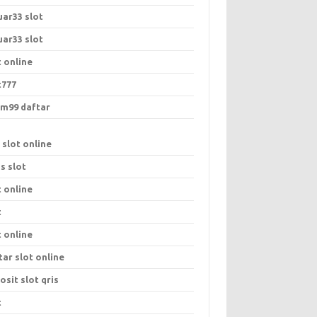
uar33 slot
uar33 slot
t online
t777
m99 daftar
i slot online
us slot
t online
t
t online
tar slot online
osit slot qris
t