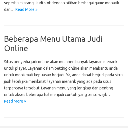
seperti sekarang. Judi slot dengan pilihan berbagai game menarik
dari…
Read More »
Beberapa Menu Utama Judi
Online
Situs penyedia judi online akan memberi banyak layanan menarik
untuk player. Layanan dalam betting online akan membantu anda
untuk menikmati kepuasan berjudi. Ya, anda dapat berjudi pada situs
jauh lebih jika menikmati layanan menarik yang ada pada situs
terpercaya tersebut. Layanan menu yang lengkap dan penting
untuk akses beberapa hal menjadi contoh yang tentu wajib…
Read More »