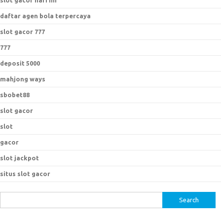
slot gacor hari ini
daftar agen bola terpercaya
slot gacor 777
777
deposit 5000
mahjong ways
sbobet88
slot gacor
slot
gacor
slot jackpot
situs slot gacor
S
e