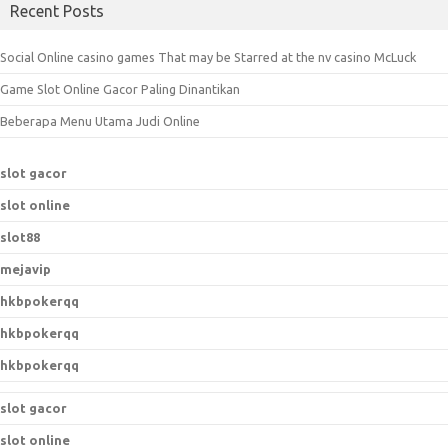
Recent Posts
Social Online casino games That may be Starred at the nv casino McLuck
Game Slot Online Gacor Paling Dinantikan
Beberapa Menu Utama Judi Online
slot gacor
slot online
slot88
mejavip
hkbpokerqq
hkbpokerqq
hkbpokerqq
slot gacor
slot online