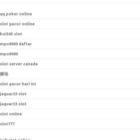
qq poker online
slot gacor online
koi365 slot
mpo8080 daftar
mpo8080
slot server canada
赌场
slot gacor hari ini
jaguar33 slot
jaguar33 slot
slot online
slot777