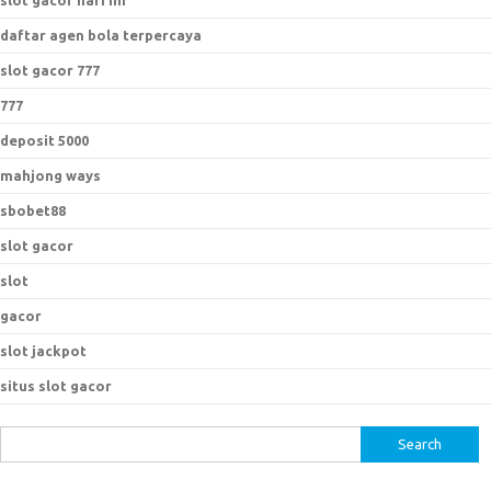
slot gacor hari ini
daftar agen bola terpercaya
slot gacor 777
777
deposit 5000
mahjong ways
sbobet88
slot gacor
slot
gacor
slot jackpot
situs slot gacor
S
e