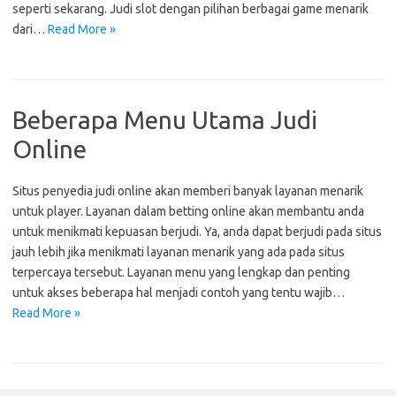
seperti sekarang. Judi slot dengan pilihan berbagai game menarik
dari…
Read More »
Beberapa Menu Utama Judi
Online
Situs penyedia judi online akan memberi banyak layanan menarik
untuk player. Layanan dalam betting online akan membantu anda
untuk menikmati kepuasan berjudi. Ya, anda dapat berjudi pada situs
jauh lebih jika menikmati layanan menarik yang ada pada situs
terpercaya tersebut. Layanan menu yang lengkap dan penting
untuk akses beberapa hal menjadi contoh yang tentu wajib…
Read More »