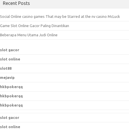
Recent Posts
Social Online casino games That may be Starred at the nv casino McLuck
Game Slot Online Gacor Paling Dinantikan
Beberapa Menu Utama Judi Online
slot gacor
slot online
slot88
mejavip
hkbpokerqq
hkbpokerqq
hkbpokerqq
slot gacor
slot online