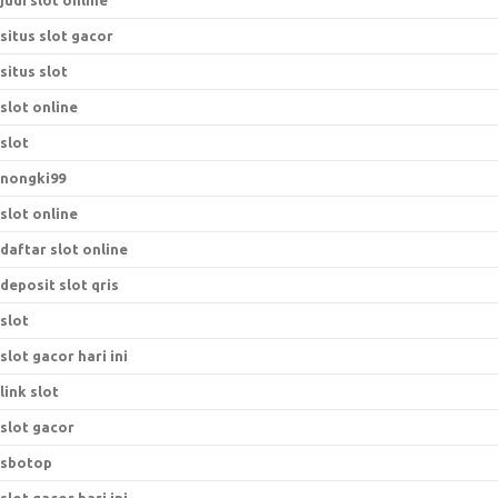
judi slot online
situs slot gacor
situs slot
slot online
slot
nongki99
slot online
daftar slot online
deposit slot qris
slot
slot gacor hari ini
link slot
slot gacor
sbotop