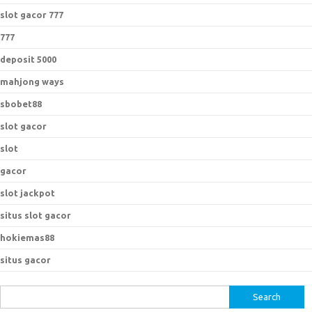
slot gacor 777
777
deposit 5000
mahjong ways
sbobet88
slot gacor
slot
gacor
slot jackpot
situs slot gacor
hokiemas88
situs gacor
S
e