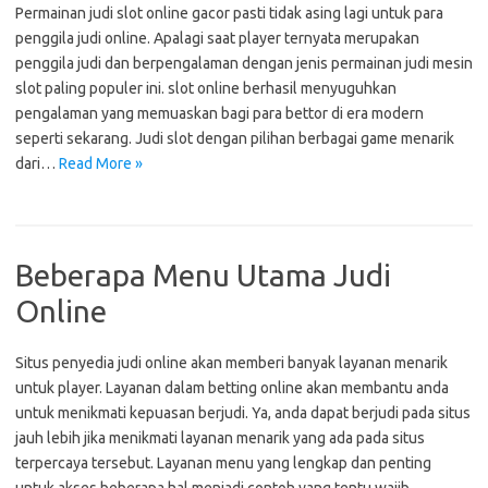
Permainan judi slot online gacor pasti tidak asing lagi untuk para
penggila judi online. Apalagi saat player ternyata merupakan
penggila judi dan berpengalaman dengan jenis permainan judi mesin
slot paling populer ini. slot online berhasil menyuguhkan
pengalaman yang memuaskan bagi para bettor di era modern
seperti sekarang. Judi slot dengan pilihan berbagai game menarik
dari…
Read More »
Beberapa Menu Utama Judi
Online
Situs penyedia judi online akan memberi banyak layanan menarik
untuk player. Layanan dalam betting online akan membantu anda
untuk menikmati kepuasan berjudi. Ya, anda dapat berjudi pada situs
jauh lebih jika menikmati layanan menarik yang ada pada situs
terpercaya tersebut. Layanan menu yang lengkap dan penting