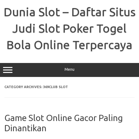
Skip
to
Dunia Slot – Daftar Situs
content
Judi Slot Poker Togel
Bola Online Terpercaya
Menu
CATEGORY ARCHIVES:
369CLUB SLOT
Game Slot Online Gacor Paling
Dinantikan