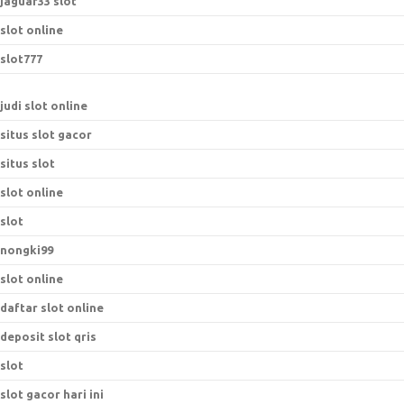
jaguar33 slot
slot online
slot777
judi slot online
situs slot gacor
situs slot
slot online
slot
nongki99
slot online
daftar slot online
deposit slot qris
slot
slot gacor hari ini