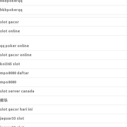
hkbpokerqq
hkbpokerqq
slot gacor
slot online
qq poker online
slot gacor online
koi365 slot
mpo8080 daftar
mpo8080
slot server canada
赌场
slot gacor hari ini
jaguar33 slot