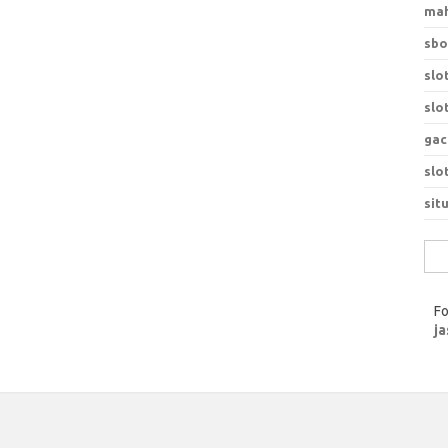
mah
sbo
slo
slo
gac
slo
sit
Sea
for:
Fo
ja