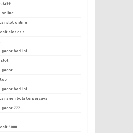
gki99
t online
tar slot online
osit slot qris
t
t gacor hari ini
 slot
t gacor
top
t gacor hari ini
tar agen bola terpercaya
t gacor 777
osit 5000