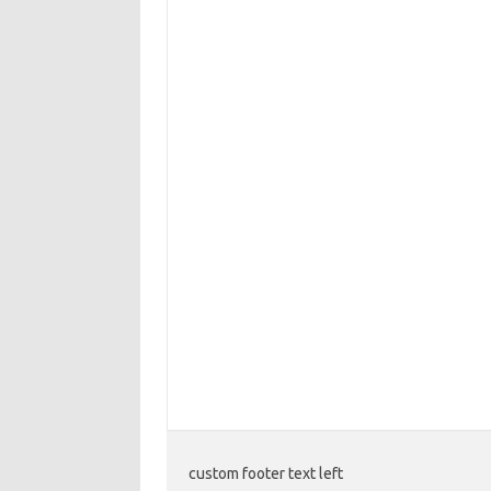
custom footer text left