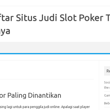
tar Situs Judi Slot Poker 
aya
R
Soc
the
or Paling Dinantikan
Gam
Beb
sing lagi untuk para penggila judi online. Apalagi saat player