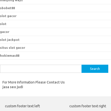
mahjong ways
sbobet88
slot gacor
slot
gacor
slot jackpot
situs slot gacor
hokiemas88
S
e
a
For More Information Please
Contact Us
r
jasa seo judi
c
h
f
custom footer text left
custom footer text right
o