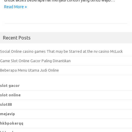
untuk akses beberapa hal menjadi contoh yang tentu wajib…
Read More »
Recent Posts
Social Online casino games That may be Starred at the nv casino McLuck
Game Slot Online Gacor Paling Dinantikan
Beberapa Menu Utama Judi Online
slot gacor
slot online
slot88
mejavip
hkbpokerqq