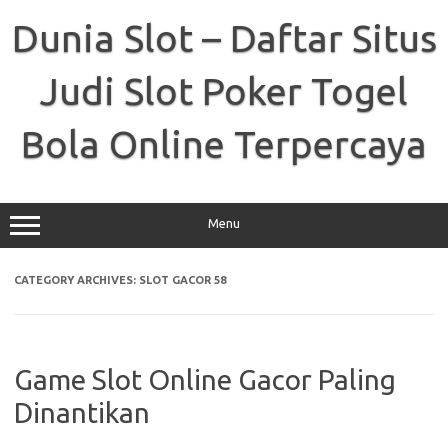
Skip
to
Dunia Slot – Daftar Situs
content
Judi Slot Poker Togel
Bola Online Terpercaya
Menu
CATEGORY ARCHIVES:
SLOT GACOR 58
Game Slot Online Gacor Paling
Dinantikan