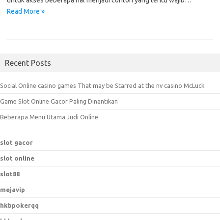
untuk akses beberapa hal menjadi contoh yang tentu wajib…
Read More »
Recent Posts
Social Online casino games That may be Starred at the nv casino McLuck
Game Slot Online Gacor Paling Dinantikan
Beberapa Menu Utama Judi Online
slot gacor
slot online
slot88
mejavip
hkbpokerqq