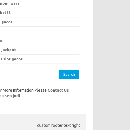
jong ways
bet88
t gacor
t
or
t jackpot
us slot gacor
rch
r More Information Please
Contact Us
sa seo judi
custom footer text right