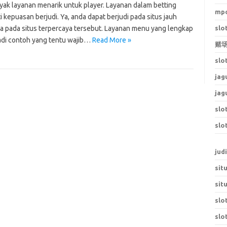
yak layanan menarik untuk player. Layanan dalam betting
mp
epuasan berjudi. Ya, anda dapat berjudi pada situs jauh
da pada situs terpercaya tersebut. Layanan menu yang lengkap
slo
adi contoh yang tentu wajib…
Read More »
赌
slo
jag
jag
slo
slo
jud
sit
sit
slo
slo