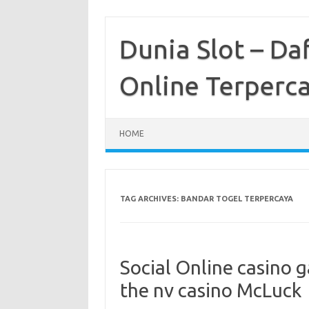
Skip
to
content
Dunia Slot – Daf
Online Terperc
HOME
TAG ARCHIVES:
BANDAR TOGEL TERPERCAYA
Social Online casino 
the nv casino McLuck