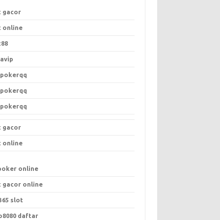
t gacor
t online
t88
avip
bpokerqq
bpokerqq
bpokerqq
t gacor
t online
poker online
t gacor online
365 slot
8080 daftar