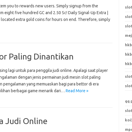
ystem you to rewards new users. Simply signup from the
slo
 eight five hundred GC and 2.50 Sc! Daily Signal-Up Extra |
slo
located extra gold coins for hours on end. Therefore, simply
slo
mej
hk
or Paling Dinantikan
hk
hk
sing lagi untuk para penggila judi online. Apalagi saat player
slo
ngalaman dengan jenis permainan judi mesin slot paling
kan pengalaman yang memuaskan bagi para bettor di era
slo
pilihan berbagai game menarik dari…
Read More »
qq 
slo
 Judi Online
koi
mpo