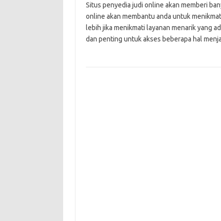
Situs penyedia judi online akan memberi ban
online akan membantu anda untuk menikmati k
lebih jika menikmati layanan menarik yang a
dan penting untuk akses beberapa hal menj