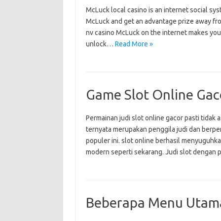
McLuck local casino is an internet social s
McLuck and get an advantage prize away from
nv casino McLuck on the internet makes you 
unlock…
Read More »
Game Slot Online Gac
Permainan judi slot online gacor pasti tidak a
ternyata merupakan penggila judi dan berpe
populer ini. slot online berhasil menyuguh
modern seperti sekarang. Judi slot dengan 
Beberapa Menu Utama