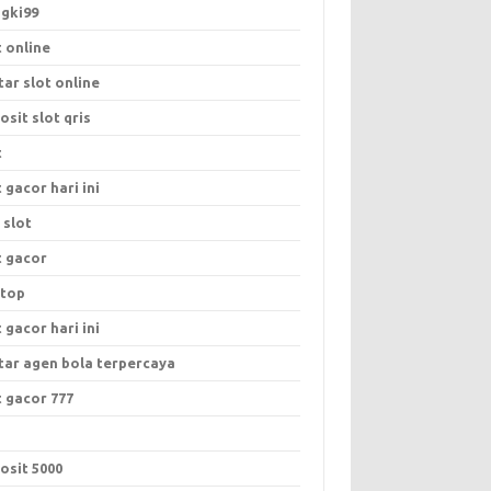
gki99
t online
tar slot online
osit slot qris
t
t gacor hari ini
 slot
t gacor
top
t gacor hari ini
tar agen bola terpercaya
t gacor 777
osit 5000