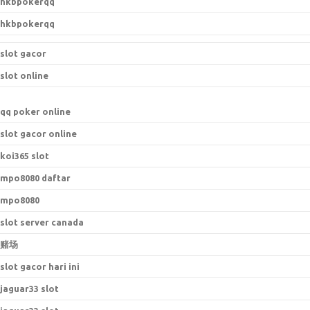
hkbpokerqq
hkbpokerqq
slot gacor
slot online
qq poker online
slot gacor online
koi365 slot
mpo8080 daftar
mpo8080
slot server canada
赌场
slot gacor hari ini
jaguar33 slot