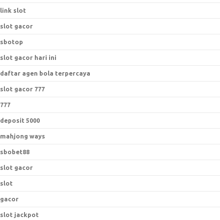
link slot
slot gacor
sbotop
slot gacor hari ini
daftar agen bola terpercaya
slot gacor 777
777
deposit 5000
mahjong ways
sbobet88
slot gacor
slot
gacor
slot jackpot