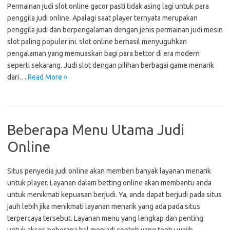
Permainan judi slot online gacor pasti tidak asing lagi untuk para
penggila judi online. Apalagi saat player ternyata merupakan
penggila judi dan berpengalaman dengan jenis permainan judi mesin
slot paling populer ini. slot online berhasil menyuguhkan
pengalaman yang memuaskan bagi para bettor di era modern
seperti sekarang. Judi slot dengan pilihan berbagai game menarik
dari…
Read More »
Beberapa Menu Utama Judi
Online
Situs penyedia judi online akan memberi banyak layanan menarik
untuk player. Layanan dalam betting online akan membantu anda
untuk menikmati kepuasan berjudi. Ya, anda dapat berjudi pada situs
jauh lebih jika menikmati layanan menarik yang ada pada situs
terpercaya tersebut. Layanan menu yang lengkap dan penting