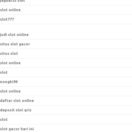
jaguar33 slot
slot online
slot777
judi slot online
situs slot gacor
situs slot
slot online
slot
nongki99
slot online
daftar slot online
deposit slot qris
slot
slot gacor hari ini