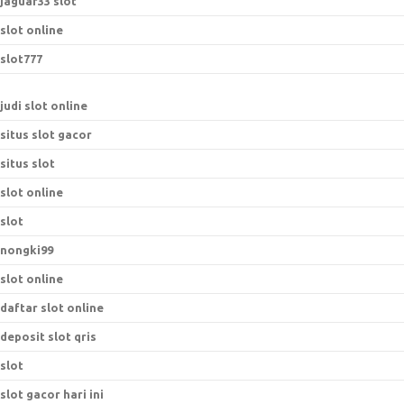
jaguar33 slot
slot online
slot777
judi slot online
situs slot gacor
situs slot
slot online
slot
nongki99
slot online
daftar slot online
deposit slot qris
slot
slot gacor hari ini