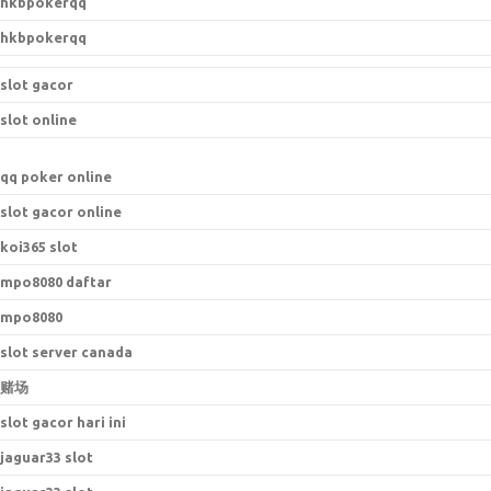
hkbpokerqq
hkbpokerqq
slot gacor
slot online
qq poker online
slot gacor online
koi365 slot
mpo8080 daftar
mpo8080
slot server canada
赌场
slot gacor hari ini
jaguar33 slot