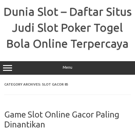
Skip
to
Dunia Slot – Daftar Situs
content
Judi Slot Poker Togel
Bola Online Terpercaya
Menu
CATEGORY ARCHIVES:
SLOT GACOR 85
Game Slot Online Gacor Paling
Dinantikan