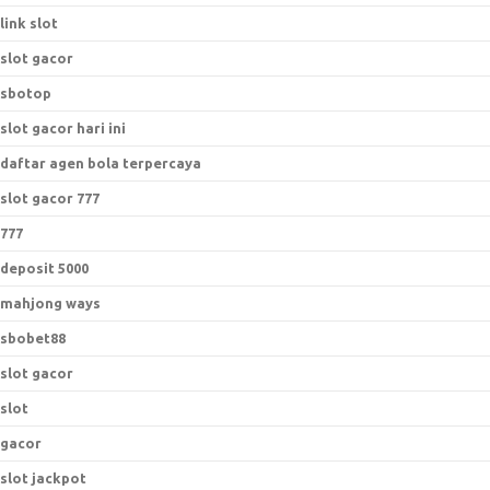
link slot
slot gacor
sbotop
slot gacor hari ini
daftar agen bola terpercaya
slot gacor 777
777
deposit 5000
mahjong ways
sbobet88
slot gacor
slot
gacor
slot jackpot