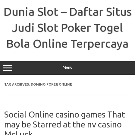
Skip
to
Dunia Slot – Daftar Situs
content
Judi Slot Poker Togel
Bola Online Terpercaya
Menu
TAG ARCHIVES:
DOMINO POKER ONLINE
Social Online casino games That
may be Starred at the nv casino
McLuck