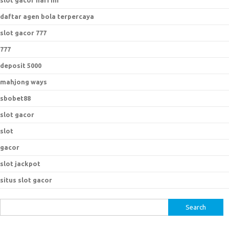
slot gacor hari ini
daftar agen bola terpercaya
slot gacor 777
777
deposit 5000
mahjong ways
sbobet88
slot gacor
slot
gacor
slot jackpot
situs slot gacor
S
e