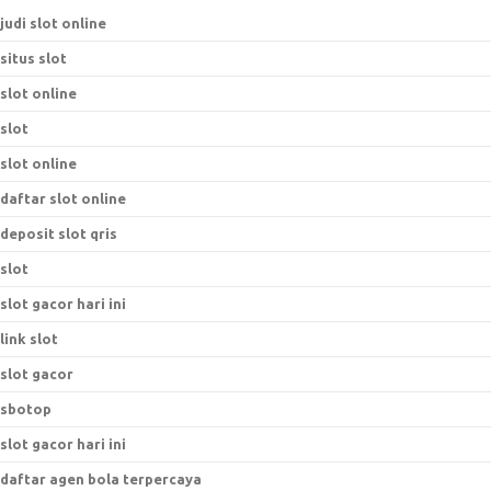
judi slot online
situs slot
slot online
slot
slot online
daftar slot online
deposit slot qris
slot
slot gacor hari ini
link slot
slot gacor
sbotop
slot gacor hari ini
daftar agen bola terpercaya