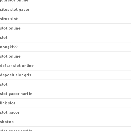
judi slot online
situs slot gacor
situs slot
slot online
slot
nongki99
slot online
daftar slot online
deposit slot qris
slot
slot gacor hari ini
link slot
slot gacor
sbotop